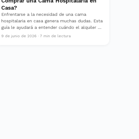
Comprar una Cama Hospitalaria en
Casa?
Enfrentarse a la necesidad de una cama
hospitalaria en casa genera muchas dudas. Esta
guía le ayudará a entender cuándo el alquiler es
la mejor opción y cuándo considerar la compra,
9 de junio de 2026
·
7
min de lectura
pensando en la