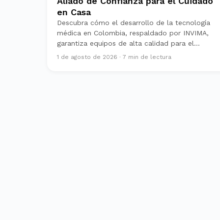
Aliado de Confianza para el Cuidado
en Casa
Descubra cómo el desarrollo de la tecnología
médica en Colombia, respaldado por INVIMA,
garantiza equipos de alta calidad para el
cuidado domiciliario, brindando tranquilidad a
1 de agosto de 2026
·
7
min de lectura
las familias.