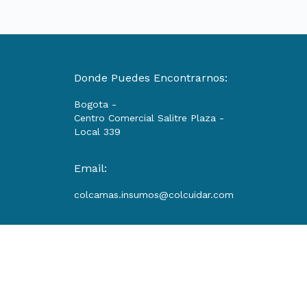
Donde Puedes Encontrarnos:
Bogota -
Centro Comercial Salitre Plaza -
Local 339
Email:
colcamas.insumos@colcuidar.com
Copyright © 2024 Colcamas.com. Todos los derechos Reservados